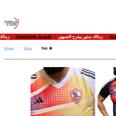
زما
___-
للتواصل 01220952998
____
زمالك ستور بيفرح الجمهور
___-
Home
Shop
Sun ☀️