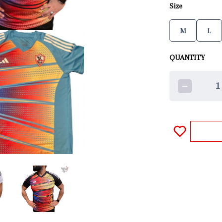
Size
M
L
QUANTITY
1