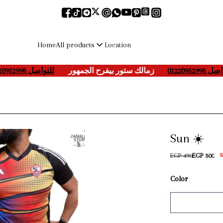
All products
Home
Location
للتواصل 01220952998
____
زمالك ستور بيفرح الجمهور
___-
تواصل 01220952998
Sun ☀️
EGP 490
EGP 300
S
Color