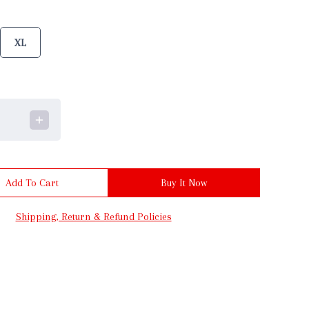
XL
Add To Cart
Buy It Now
Shipping, Return & Refund Policies