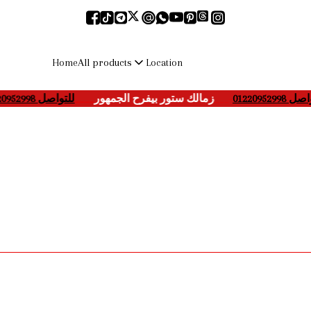
All products
Home
Location
اصل 01220952998
___-
زمالك ستور بيفرح الجمهور
____
للتواصل 01220952998