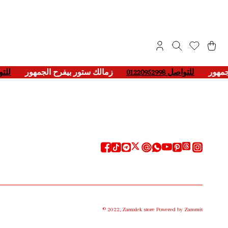
لجمهور
____
للتواصل 01220952998
___-
زمالك ستور بيفرح الجمهور
____
للتو
©
2022
,
Zamalek store
Powered by Zammit