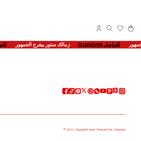
لجمهور
____
للتواصل 01220952998
___-
زمالك ستور بيفرح الجمهور
____
للتو
©
2022
,
Zamalek store
Powered by Zammit