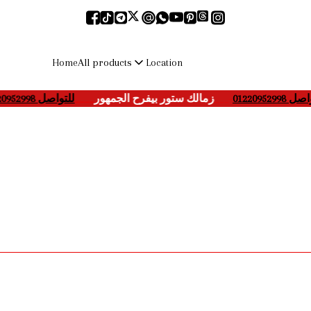
All products
Home
Location
اصل 01220952998
___-
زمالك ستور بيفرح الجمهور
____
للتواصل 01220952998