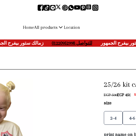
All products
Home
Location
زمالك ستور بيفرح ا
___-
للتواصل 01220952998
____
ستور بيفرح الجمهور
25/26 kit 
EGP 500
EGP 450
S
size
2-4
4-6