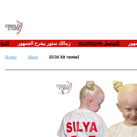
للتوا
____
زمالك ستور بيفرح الجمهور
___-
للتواصل 01220952998
____
لجمهور
Home
Shop
25/26 kit casual