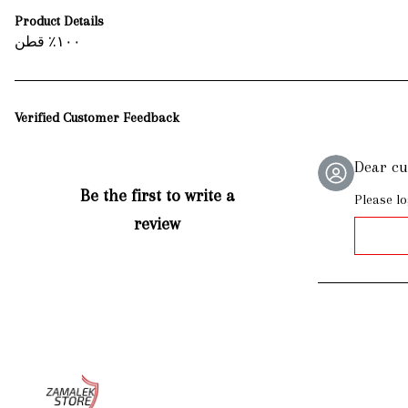
Product Details
١٠٠٪؜ قطن
Verified Customer Feedback
Dear c
Be the first to write a
Please lo
review