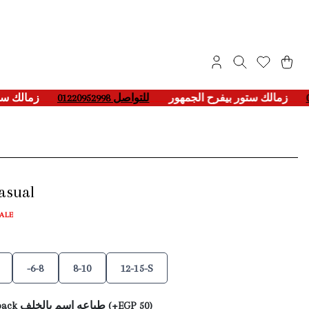
زمالك 
___-
للتواصل 01220952998
____
زمالك ستور بيفرح الجمهور
___-
casual
ALE
-6-8
8-10
12-15-S
print name on back طباعه اسم بالخلف (+EGP 50)