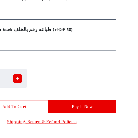
print number on back طباعه رقم بالخلف (+EGP 50)
Add To Cart
Buy It Now
Shipping, Return & Refund Policies